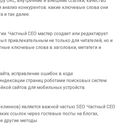
уру URL, внутренние и внешние ссылки, качество
я анализ конкурентов: какие ключевые слова они
а и так далее.
ии. Частный СЕО мастер создает или редактирует
был привлекательным не только для читателей, но и
тные ключевые слова в заголовки, метатеги и
айта, исправление ошибок в коде
 индексации страниц роботами поисковых систем.
ойкой сайтов для мобильных устройств.
клинков) является важной частью SEO. Частный СЕО
аких ссылок через гостевые посты на блогах,
ие другие методы.