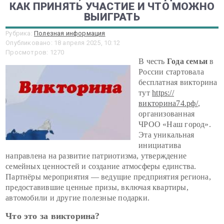
КАК ПРИНЯТЬ УЧАСТИЕ И ЧТО МОЖНО
ВЫИГРАТЬ
Рубрика:
Полезная информация
Опубликовано: 18 апреля 2025, 10:12
Просмотров: 1270
В честь
Года семьи
в
России стартовала
бесплатная викторина
тут
https://
викторина74.рф/
,
организованная
ЧРОО «Наш город».
Эта уникальная
инициатива
направлена на развитие патриотизма, утверждение
семейных ценностей и создание атмосферы единства.
Партнёры мероприятия — ведущие предприятия региона,
предоставившие ценные призы, включая квартиры,
автомобили и другие полезные подарки.
Что это за викторина?