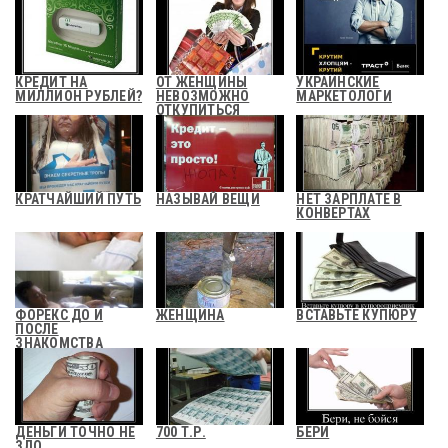
КРЕДИТ НА
ОТ ЖЕНЩИНЫ
УКРАИНСКИЕ
МИЛЛИОН РУБЛЕЙ?
НЕВОЗМОЖНО
МАРКЕТОЛОГИ
ОТКУПИТЬСЯ
ДЕНЬГАМИ
КРАТЧАЙШИЙ ПУТЬ
НАЗЫВАЙ ВЕЩИ
НЕТ ЗАРПЛАТЕ В
КОНВЕРТАХ
ФОРЕКС ДО И
ЖЕНЩИНА
ВСТАВЬТЕ КУПЮРУ
ПОСЛЕ
ЗНАКОМСТВА
ДЕНЬГИ ТОЧНО НЕ
700 Т.Р.
БЕРИ
ЗЛО