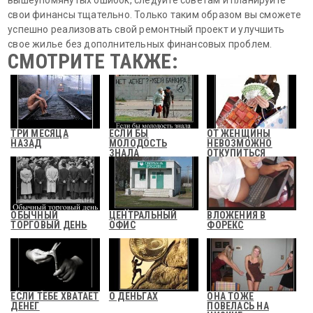
вышеупомянутых ошибок, следуйте советам и планируйте
свои финансы тщательно. Только таким образом вы сможете
успешно реализовать свой ремонтный проект и улучшить
свое жилье без дополнительных финансовых проблем.
СМОТРИТЕ ТАКЖЕ:
ТРИ МЕСЯЦА
ЕСЛИ БЫ
ОТ ЖЕНЩИНЫ
НАЗАД
МОЛОДОСТЬ
НЕВОЗМОЖНО
ЗНАЛА
ОТКУПИТЬСЯ
ДЕНЬГАМИ
ОБЫЧНЫЙ
ЦЕНТРАЛЬНЫЙ
ВЛОЖЕНИЯ В
ТОРГОВЫЙ ДЕНЬ
ОФИС
ФОРЕКС
ЕСЛИ ТЕБЕ ХВАТАЕТ
О ДЕНЬГАХ
ОНА ТОЖЕ
ДЕНЕГ
ПОВЕЛАСЬ НА