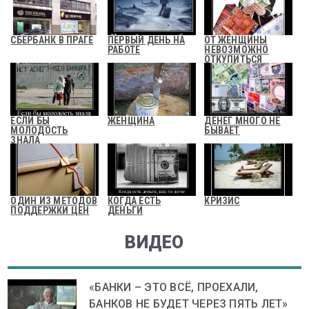
СБЕРБАНК В ПРАГЕ
ПЕРВЫЙ ДЕНЬ НА
ОТ ЖЕНЩИНЫ
РАБОТЕ
НЕВОЗМОЖНО
ОТКУПИТЬСЯ
ДЕНЬГАМИ
ЕСЛИ БЫ
ЖЕНЩИНА
ДЕНЕГ МНОГО НЕ
МОЛОДОСТЬ
БЫВАЕТ
ЗНАЛА
ОДИН ИЗ МЕТОДОВ
КОГДА ЕСТЬ
КРИЗИС
ПОДДЕРЖКИ ЦЕН
ДЕНЬГИ
ВИДЕО
«БАНКИ – ЭТО ВСЁ, ПРОЕХАЛИ,
БАНКОВ НЕ БУДЕТ ЧЕРЕЗ ПЯТЬ ЛЕТ»