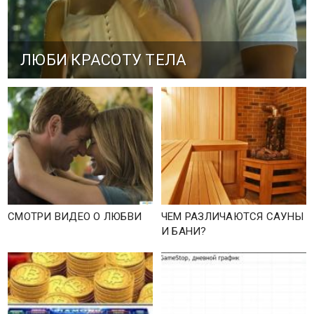
ЛЮБИ КРАСОТУ ТЕЛА
СМОТРИ ВИДЕО О ЛЮБВИ
ЧЕМ РАЗЛИЧАЮТСЯ САУНЫ
И БАНИ?