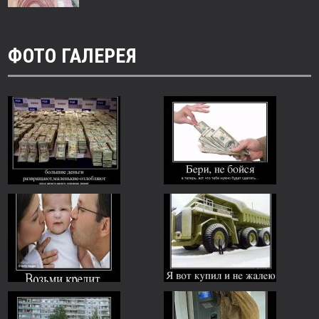
ФОТО ГАЛЕРЕЯ