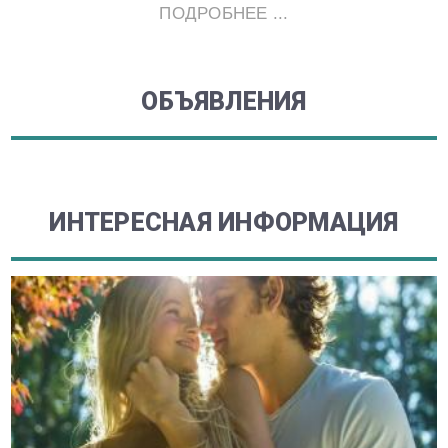
ПОДРОБНЕЕ ...
ОБЪЯВЛЕНИЯ
ИНТЕРЕСНАЯ ИНФОРМАЦИЯ