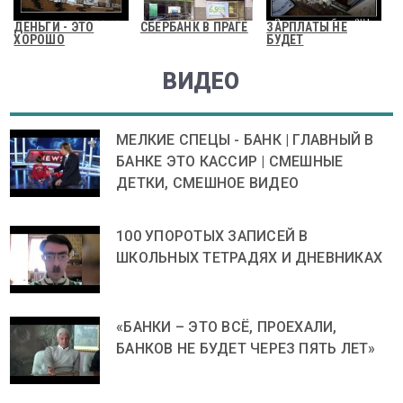
ДЕНЬГИ - ЭТО
СБЕРБАНК В ПРАГЕ
ЗАРПЛАТЫ НЕ
ХОРОШО
БУДЕТ
ВИДЕО
МЕЛКИЕ СПЕЦЫ - БАНК | ГЛАВНЫЙ В
БАНКЕ ЭТО КАССИР | СМЕШНЫЕ
ДЕТКИ, СМЕШНОЕ ВИДЕО
100 УПОРОТЫХ ЗАПИСЕЙ В
ШКОЛЬНЫХ ТЕТРАДЯХ И ДНЕВНИКАХ
«БАНКИ – ЭТО ВСЁ, ПРОЕХАЛИ,
БАНКОВ НЕ БУДЕТ ЧЕРЕЗ ПЯТЬ ЛЕТ»