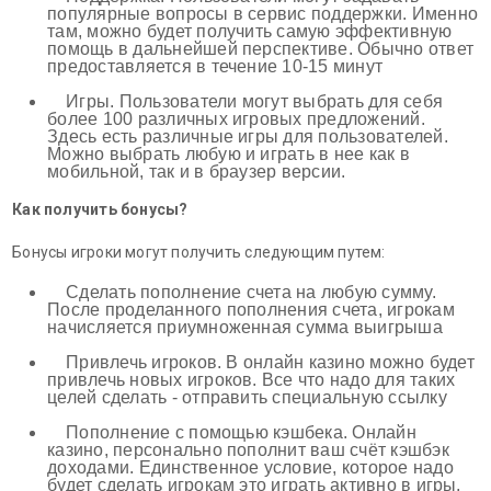
популярные вопросы в сервис поддержки. Именно
там, можно будет получить самую эффективную
помощь в дальнейшей перспективе. Обычно ответ
предоставляется в течение 10-15 минут
Игры. Пользователи могут выбрать для себя
более 100 различных игровых предложений.
Здесь есть различные игры для пользователей.
Можно выбрать любую и играть в нее как в
мобильной, так и в браузер версии.
Как получить бонусы?
Бонусы игроки могут получить следующим путем:
Сделать пополнение счета на любую сумму.
После проделанного пополнения счета, игрокам
начисляется приумноженная сумма выигрыша
Привлечь игроков. В онлайн казино можно будет
привлечь новых игроков. Все что надо для таких
целей сделать - отправить специальную ссылку
Пополнение с помощью кэшбека. Онлайн
казино, персонально пополнит ваш счёт кэшбэк
доходами. Единственное условие, которое надо
будет сделать игрокам это играть активно в игры.