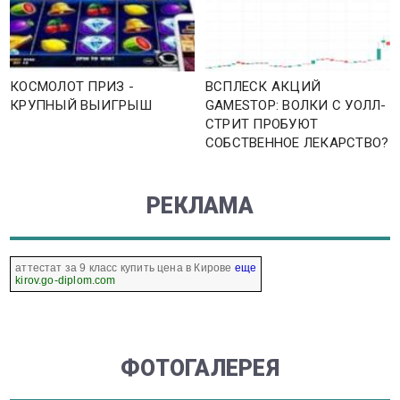
КОСМОЛОТ ПРИЗ -
ВСПЛЕСК АКЦИЙ
КРУПНЫЙ ВЫИГРЫШ
GAMESTOP: ВОЛКИ С УОЛЛ-
СТРИТ ПРОБУЮТ
СОБСТВЕННОЕ ЛЕКАРСТВО?
РЕКЛАМА
аттестат за 9 класс купить цена в Кирове
еще
kirov.go-diplom.com
ФОТОГАЛЕРЕЯ