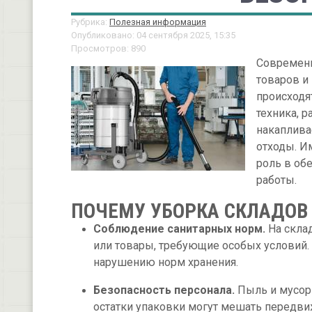
Рубрика:
Полезная информация
Опубликовано: 04 сентября 2025, 15:35
Просмотров: 890
Современн
товаров и
происходя
техника, р
накаплива
отходы. И
роль в об
работы.
ПОЧЕМУ УБОРКА СКЛАДОВ
Соблюдение санитарных норм.
На скла
или товары, требующие особых условий.
нарушению норм хранения.
Безопасность персонала.
Пыль и мусор 
остатки упаковки могут мешать передв