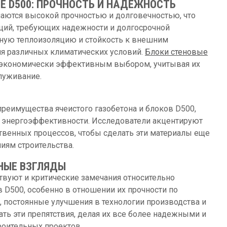
Е D500: ПРОЧНОСТЬ И НАДЕЖНОСТЬ
аются высокой прочностью и долговечностью, что
ций, требующих надежности и долгосрочной
чную теплоизоляцию и стойкость к внешним
ля различных климатических условий.
Блоки стеновые
экономически эффективным выбором, учитывая их
луживание.
еимущества ячеистого газобетона и блоков D500,
 и энергоэффективности. Исследователи акцентируют
твенных процессов, чтобы сделать эти материалы еще
иям строительства.
НЫЕ ВЗГЛЯДЫ
вуют и критические замечания относительно
в D500, особенно в отношении их прочности по
 постоянные улучшения в технологии производства и
ть эти препятствия, делая их все более надежными и
роительных проектов.