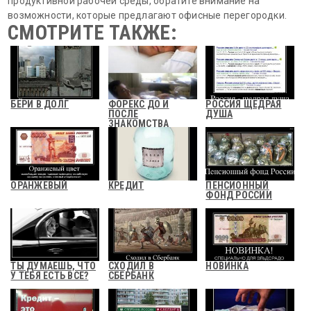
продуктивной рабочей среды, обратите внимание на
возможности, которые предлагают офисные перегородки.
СМОТРИТЕ ТАКЖЕ:
БЕРИ В ДОЛГ
ФОРЕКС ДО И
РОССИЯ ЩЕДРАЯ
ПОСЛЕ
ДУША
ЗНАКОМСТВА
ОРАНЖЕВЫЙ
КРЕДИТ
ПЕНСИОННЫЙ
ФОНД РОССИИ
ТЫ ДУМАЕШЬ, ЧТО
СХОДИЛ В
НОВИНКА
У ТЕБЯ ЕСТЬ ВСЕ?
СБЕРБАНК