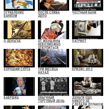
ОГРАБЛЕНИЕ
ПОСЛЕ СЛИВА
ЧЕСТНЫЙ БАНК
БАНКОМ
ДЕПО
О ДЕНЬГАХ
ОТ ЖЕНЩИНЫ
ПАТРИОТ
НЕВОЗМОЖНО
ОТКУПИТЬСЯ
ДЕНЬГАМИ
ХОРОШИЙ СЛУГА
ТРИ МЕСЯЦА
КРИЗИС 2012
НАЗАД
БАБУШКА
ОБЫЧНЫЙ
ДЕНЬГИ ЕЩЕ
ТОРГОВЫЙ ДЕНЬ
НИКОГО НЕ
СДЕЛАЛИ ДУРАКОМ