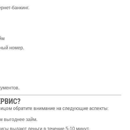
рнет-банкинг.
йм
тный номер.
кументов.
ЕРВИС?
лицом обратите внимание на следующие аспекты:
ем выгоднее займ.
исы выдают деньги в течение 5-10 минут.