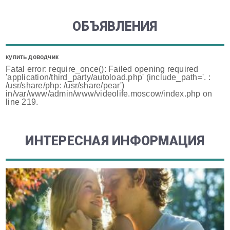
ОБЪЯВЛЕНИЯ
купить доводчик
Fatal error: require_once(): Failed opening required
'application/third_party/autoload.php' (include_path='. :
/usr/share/php: /usr/share/pear')
in/var/www/admin/www/videolife.moscow/index.php on
line 219.
ИНТЕРЕСНАЯ ИНФОРМАЦИЯ