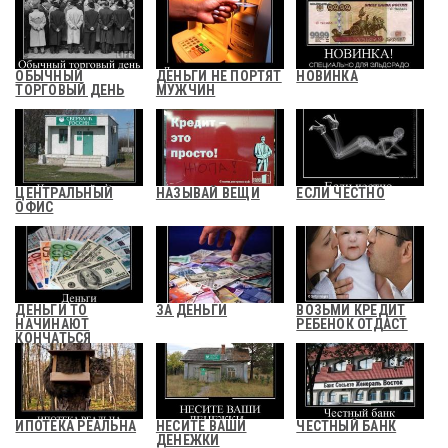
ОБЫЧНЫЙ
ДЕНЬГИ НЕ ПОРТЯТ
НОВИНКА
ТОРГОВЫЙ ДЕНЬ
МУЖЧИН
ЦЕНТРАЛЬНЫЙ
НАЗЫВАЙ ВЕЩИ
ЕСЛИ ЧЕСТНО
ОФИС
ДЕНЬГИ ТО
ЗА ДЕНЬГИ
ВОЗЬМИ КРЕДИТ
НАЧИНАЮТ
РЕБЕНОК ОТДАСТ
КОНЧАТЬСЯ
ИПОТЕКА РЕАЛЬНА
НЕСИТЕ ВАШИ
ЧЕСТНЫЙ БАНК
ДЕНЕЖКИ