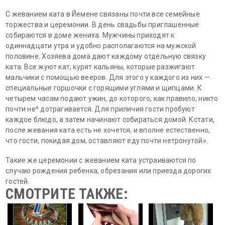
С жеванием ката в Йемене связаны почти все семейные
торжества и церемонии. В день свадьбы приглашенные
собираются в доме жениха. Мужчины приходят к
одиннадцати утра и удобно располагаются на мужской
половине. Хозяева дома дают каждому отдельную связку
ката. Все жуют кат, курят кальяны, которые разжигают
мальчики с помощью вееров. Для этого у каждого из них —
специальные горшочки с горящими углями и щипцами. К
четырем часам подают ужин, до которого, как правило, никто
почти не^ дотрагивается. Для приличия гости пробуют
каждое блюдо, а затем начинают собираться домой. Кстати,
после жевания ката есть не хочется, и вполне естественно,
что гости, покидая дом, оставляют еду почти нетронутой».
Такие же церемонии с жеванием ката устраиваются по
случаю рождения ребенка, обрезания или приезда дорогих
гостей.
СМОТРИТЕ ТАКЖЕ: