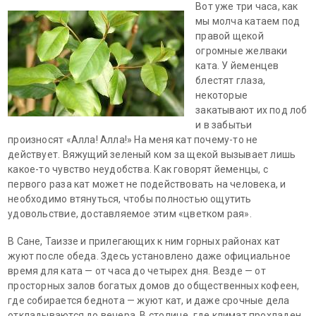
Вот уже три часа, как
мы молча катаем под
правой щекой
огромные желваки
ката. У йеменцев
блестят глаза,
некоторые
закатывают их под лоб
и в забытьи
произносят «Алла! Алла!» На меня кат почему-то не
действует. Вяжущий зеленый ком за щекой вызывает лишь
какое-то чувство неудобства. Как говорят йеменцы, с
первого раза кат может не подействовать на человека, и
необходимо втянуться, чтобы полностью ощутить
удовольствие, доставляемое этим «цветком рая».
В Сане, Таиззе и прилегающих к ним горных районах кат
жуют после обеда. Здесь установлено даже официальное
время для ката — от часа до четырех дня. Везде — от
просторных залов богатых домов до общественных кофеен,
где собирается беднота — жуют кат, и даже срочные дела
откладываются до вечера. В столице, где климат прохладен,