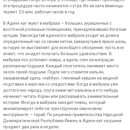
эта процедура часто начинается с утра. Из-за ката йеменцы
теряют 3,5 млн. рабочих часов в год.
В Адене кат жуют в мабраза — больших, украшенных с
восточной роскошью помещениях, принадлежавших богатым
купцам. Завсегдатай аденского мабраза уходит из дома в
определенный час со своим катом, завернутым в яркую шаль,
которую он выставляет для всеобщего обозрения: пусть все
знают, что он идет получать большое удовольствие. В
мабраза пол устилают ковры, а вдоль стен на матрацах
разложены подушки. Каждый посетитель занимает место
около своей подушки. Подле него ставится кальян,
называемый здесь «хаббук», глиняный кувшин на медной
подставке и вазочка со сладостями. Когда в мабраза уже
достаточно народу, слуга зажигает кальяны и кто-нибудь
начинает читать Коран или рассказывать занимательные
истории. Иногда в мабраза заходит певец, который
аккомпанирует себе на трехструнном смычковом
инструменте — тараб. По решению правительства Народной
Демократической Республики Йемен, в Адене кат на рынке
продают два раза в неделю.