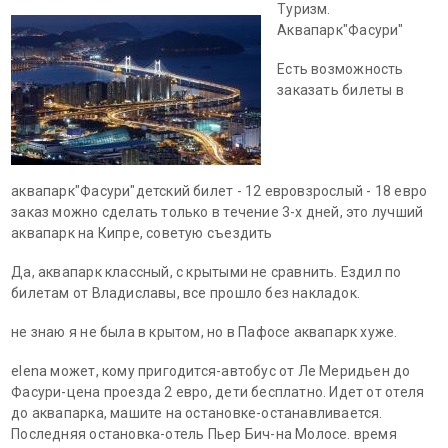
Туризм.
Аквапарк"Фасури"
Есть возможность
заказать билеты в
аквапарк"Фасури"детский билет - 12 евровзрослый - 18 евро
заказ можно сделать только в течение 3-х дней, это лучший
аквапарк на Кипре, советую съездить
Да, аквапарк классный, с крытыми не сравнить. Ездил по
билетам от Владиславы, все прошло без накладок.
не знаю я не была в крытом, но в Пафосе аквапарк хуже.
elena может, кому пригодится-автобус от Ле Меридьен до
Фасури-цена проезда 2 евро, дети бесплатно. Идет от отеля
до аквапарка, машите на остановке-останавливается.
Последняя остановка-отель Пьер Бич-на Молосе. время