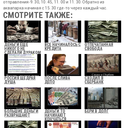
отправления-9. 30, 10. 45, 11. 00 и 11. 30. Обратно из
аквапарка начиная с 15. 30 где-то через каждый час.
СМОТРИТЕ ТАКЖЕ:
ДЕНЬГИ ЕЩЕ
ВСЕ НАЧИНАЛОСЬ С
ОТПЕЧАТАННАЯ
НИКОГО НЕ
КРЕДИТА
СВОБОДА
СДЕЛАЛИ ДУРАКОМ
РОССИЯ ЩЕДРАЯ
ПОСЛЕ СЛИВА
СХОДИЛ В
ДУША
ДЕПО
СБЕРБАНК
БОЛЬШИЕ ДЕНЬГИ
ДЕНЬГИ ТО
БЕРИ В ДОЛГ
РАЗВРАЩАЮТ
НАЧИНАЮТ
КОНЧАТЬСЯ