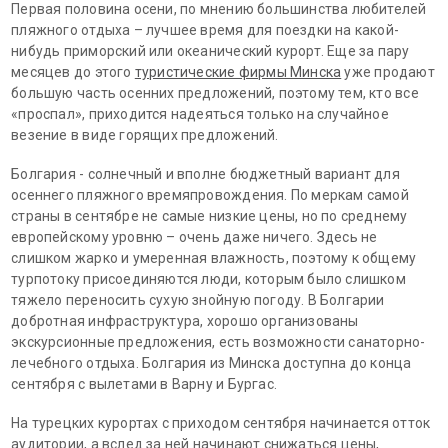
Первая половина осени, по мнению большинства любителей
пляжного отдыха – лучшее время для поездки на какой-
нибудь приморский или океанический курорт. Еще за пару
месяцев до этого
туристические фирмы Минска
уже продают
большую часть осенних предложений, поэтому тем, кто все
«проспал», приходится надеяться только на случайное
везение в виде горящих предложений.
Болгария - солнечный и вполне бюджетный вариант для
осеннего пляжного времяпровождения. По меркам самой
страны в сентябре не самые низкие цены, но по среднему
европейскому уровню – очень даже ничего. Здесь не
слишком жарко и умеренная влажность, поэтому к общему
турпотоку присоединяются люди, которым было слишком
тяжело переносить сухую знойную погоду. В Болгарии
добротная инфраструктура, хорошо организованы
экскурсионные предложения, есть возможности санаторно-
лечебного отдыха. Болгария из Минска доступна до конца
сентября с вылетами в Варну и Бургас.
На турецких курортах с приходом сентября начинается отток
аудитории, а вслед за ней начинают снижаться цены,