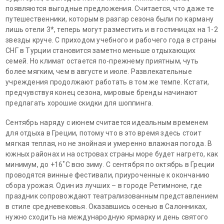
появляются выгодные предложения. Считается, что даже те
путешественники, которым в разгар сезона были по карману
лишь отели 3*, теперь могут разместить и в гостиницах на 1-2
звезды круче. С приходом учебного и рабочего года в страны
СНГ в Турции становится заметно меньше отдыхающих
семей. Но климат остается по-прежнему приятным, чуть
более мягким, чем в августе и июле. Развлекательные
учреждения продолжают работать в том же темпе. Кстати,
предчувствуя конец сезона, мировые бренды начинают
предлагать хорошие скидки для шоппинга.
Сентябрь наряду с июнем считается идеальным временем
для отдыха в Греции, потому что в это время здесь стоит
мягкая теплая, но не знойная и умеренно влажная погода. В
южных районах и на островах страны море будет нагрето, как
минимум, до +16˚
C
всю зиму. С сентября по октябрь в Греции
проводятся винные фестивали, приуроченные к окончанию
сбора урожая. Один из лучших – в городе Ретимноне, где
праздник сопровождают театрализованным представлением
в стиле средневековья. Оказавшись осенью в Салонниках,
нужно сходить на международную ярмарку и день святого