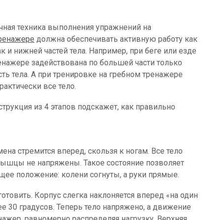
ная техника выполнения упражнений на
ренажере
должна обеспечивать активную работу как
к и нижней частей тела. Например, при беге или езде
енажере задействована по большей части только
сть тела. А при тренировке на гребном тренажере
рактически все тело.
струкция из 4 этапов подскажет, как правильно
ена стремится вперед, скользя к ногам. Все тело
мышцы не напряжены. Такое состояние позволяет
щее положение: колени согнуты, а руки прямые.
готовить. Корпус слегка наклоняется вперед «на один
ее 30 градусов. Теперь тело напряжено, а движение
енажер, равномерно распределяя нагрузку. Верхняя