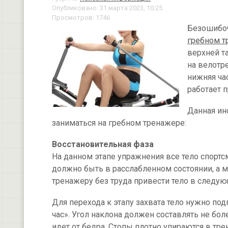
Опубликовано: 31 марта 2023, 10:25
Просмотров: 1746
Безошибоч
гребном т
верхней та
на велотр
нижняя ча
работает п
Данная ин
заниматься на гребном тренажере:
Восстановительная фаза
На данном этапе упражнения все тело спортсм
должно быть в расслабленном состоянии, а 
тренажеру без труда привести тело в следую
Для перехода к этапу захвата тело нужно под
час». Угол наклона должен составлять не бол
идет от бедра. Стопы плотно упираются в тр