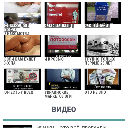
ФОРЕКС ДО И
НАЗЫВАЙ ВЕЩИ
БАНК РОССИИ
ПОСЛЕ
ЗНАКОМСТВА
ЕСЛИ ВАМ БУДЕТ
И КРОВЬЮ
ТРУДНО ТОЛЬКО
ЖОПА
ПЕРВЫЕ 25 ЛЕТ
ОН ЕСТЬ У ВСЕХ
УКРАИНСКИЕ
ЭТО НЕ ЗЛО
МАРКЕТОЛОГИ
ВИДЕО