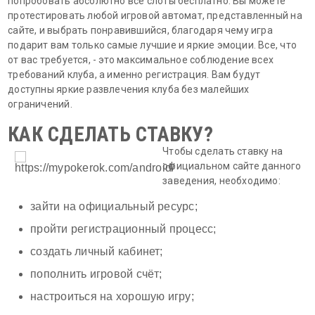
попробовать абсолютно все слоты бесплатно. Вы можете
протестировать любой игровой автомат, представленный на
сайте, и выбрать понравившийся, благодаря чему игра
подарит вам только самые лучшие и яркие эмоции. Все, что
от вас требуется, - это максимальное соблюдение всех
требований клуба, а именно регистрация. Вам будут
доступны яркие развлечения клуба без малейших
ограничений.
КАК СДЕЛАТЬ СТАВКУ?
Чтобы сделать ставку на
официальном сайте данного
заведения, необходимо:
зайти на официальный ресурс;
пройти регистрационный процесс;
создать личный кабинет;
пополнить игровой счёт;
настроиться на хорошую игру;