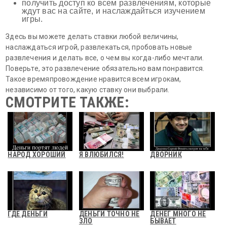
получить доступ ко всем развлечениям, которые
ждут вас на сайте, и наслаждайться изучением
игры.
Здесь вы можете делать ставки любой величины,
наслаждаться игрой, развлекаться, пробовать новые
развлечения и делать все, о чем вы когда-либо мечтали.
Поверьте, это развлечение обязательно вам понравится.
Такое времяпровождение нравится всем игрокам,
независимо от того, какую ставку они выбрали.
СМОТРИТЕ ТАКЖЕ:
НАРОД ХОРОШИЙ
Я ВЛЮБИЛСЯ!
ДВОРНИК
ГДЕ ДЕНЬГИ
ДЕНЬГИ ТОЧНО НЕ
ДЕНЕГ МНОГО НЕ
ЗЛО
БЫВАЕТ