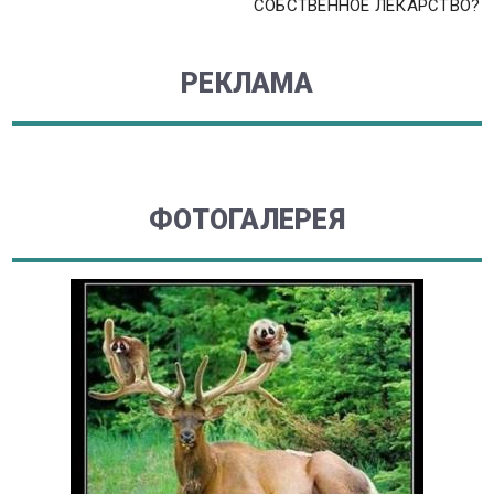
СОБСТВЕННОЕ ЛЕКАРСТВО?
РЕКЛАМА
ФОТОГАЛЕРЕЯ