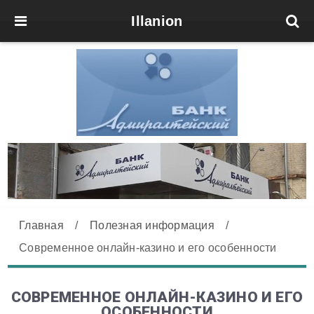
Illanion
Главная
/
Полезная информация
/
Современное онлайн-казино и его особенности
СОВРЕМЕННОЕ ОНЛАЙН-КАЗИНО И ЕГО
ОСОБЕННОСТИ