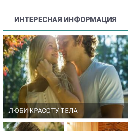
ИНТЕРЕСНАЯ ИНФОРМАЦИЯ
ЛЮБИ КРАСОТУ ТЕЛА