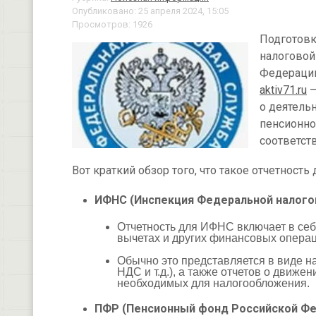
Опубликовано: 25 апреля 2024, 15:05
Просмотров: 1926
Подготовк
налоговой
Федерации
aktiv71.ru
—
о деятель
пенсионно
соответст
Вот краткий обзор того, что такое отчетность
ИФНС (Инспекция Федеральной налого
Отчетность для ИФНС включает в себ
вычетах и других финансовых операц
Обычно это представляется в виде н
НДС и т.д.), а также отчетов о движе
необходимых для налогообложения.
ПФР (Пенсионный фонд Российской Ф