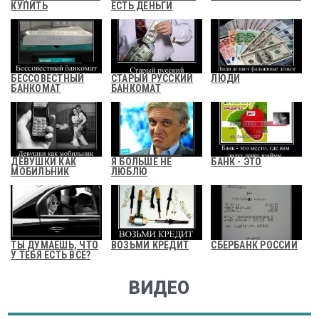
КУПИТЬ
ЕСТЬ ДЕНЬГИ
БЕССОВЕСТНЫЙ
СТАРЫЙ РУССКИЙ
ЛЮДИ
БАНКОМАТ
БАНКОМАТ
ДЕВУШКИ КАК
Я БОЛЬШЕ НЕ
БАНК - ЭТО
МОБИЛЬНИК
ЛЮБЛЮ
ТЫ ДУМАЕШЬ, ЧТО
ВОЗЬМИ КРЕДИТ
СБЕРБАНК РОССИИ
У ТЕБЯ ЕСТЬ ВСЕ?
ВИДЕО