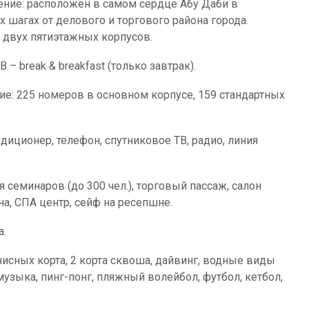
ние: расположен в самом сердце Абу Даби в
 шагах от делового и торгового района города.
з двух пятиэтажных корпусов.
В – break & breakfast (только завтрак).
е: 225 номеров в основном корпусе, 159 стандартных
ндиционер, телефон, спутниковое ТВ, радио, линия
 семинаров (до 300 чел.), торговый пассаж, салон
на, СПА центр, сейф на ресепшне.
а.
нисных корта, 2 корта сквоша, дайвинг, водные виды
узыка, пинг-понг, пляжный волейбол, футбол, кетбол,