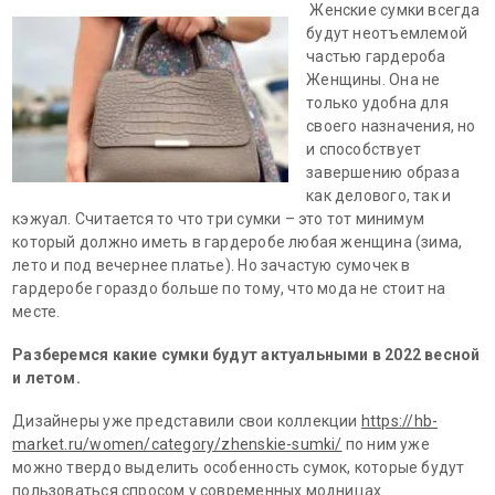
Женские сумки всегда
будут неотъемлемой
частью гардероба
Женщины. Она не
только удобна для
своего назначения, но
и способствует
завершению образа
как делового, так и
кэжуал. Считается то что три сумки – это тот минимум
который должно иметь в гардеробе любая женщина (зима,
лето и под вечернее платье). Но зачастую сумочек в
гардеробе гораздо больше по тому, что мода не стоит на
месте.
Разберемся какие сумки будут актуальными в 2022 весной
и летом.
Дизайнеры уже представили свои коллекции
https://hb-
market.ru/women/category/zhenskie-sumki/
по ним уже
можно твердо выделить особенность сумок, которые будут
пользоваться спросом у современных модницах.