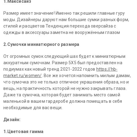
1.Максисайз
Размер имеет значение! Именно так решили главные гуру
моды. Дизайнеры даруют нам большие сумки разных форм,
стилей и расцветов Тенденция перехода оверсайза с
одежды в аксессуары заметна не вооружённым глазом
2.Сумочки миниатюрного размера
От огромных сумок следующий шах будет к миниатюрным
аккуратным сумочкам. Размер 5X5 был предоставлен на
подиумах как новый тренд 2021-2022 годов
https://hb-
market.ru/women/
. Все же хочется напомнить милым дамам,
что сумочка это не только отличное украшения образа, но и
вещь, на практичность которой не нужно закрывать глаза.
Даже та сумочка, которая будет занимать место самой
маленькой в вашем гардеробе должна помещать в себя
необходимые для вас вещи.
Дизайн:
1.Цветовая гамма