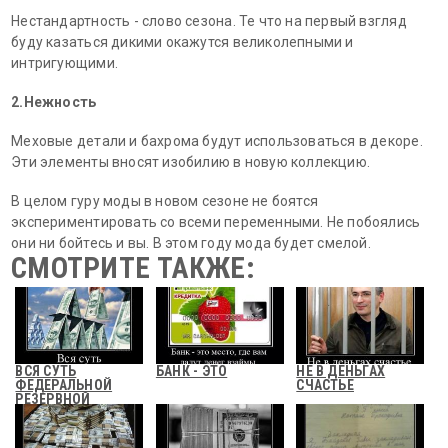
Нестандартность - слово сезона. Те что на первый взгляд
буду казаться дикими окажутся великолепными и
интригующими.
2.Нежность
Меховые детали и бахрома будут использоваться в декоре.
Эти элементы вносят изобилию в новую коллекцию.
В целом гуру моды в новом сезоне не боятся
экспериментировать со всеми переменными. Не побоялись
они ни бойтесь и вы. В этом году мода будет смелой.
СМОТРИТЕ ТАКЖЕ:
ВСЯ СУТЬ
БАНК - ЭТО
НЕ В ДЕНЬГАХ
ФЕДЕРАЛЬНОЙ
СЧАСТЬЕ
РЕЗЕРВНОЙ
СИСТЕМЫ США