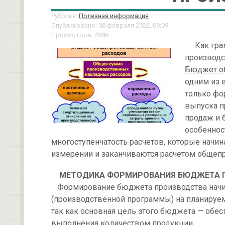
Рубрика:
Полезная информация
Опубликовано: 08 февраля 2022, 09:09
Просмотров: 4986
Как грам
производс
Бюджет о
одним из 
только фо
выпуска п
продаж и 
особеннос
многоступенчатость расчетов, которые начин
измерении и заканчиваются расчетом общепр
МЕТОДИКА ФОРМИРОВАНИЯ БЮДЖЕТА 
Формирование бюджета производства начина
(производственной программы) на планируе
так как основная цель этого бюджета — обе
выполнения количеством продукции.