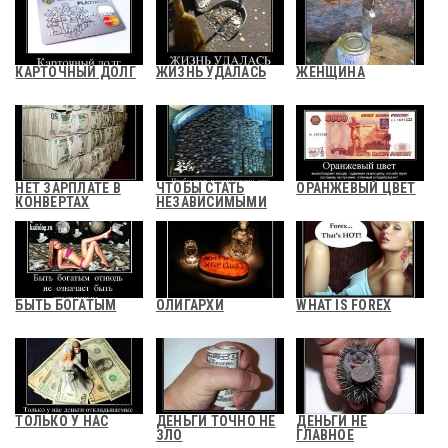
КАРТОЧНЫЙ ДОЛГ
ЖИЗНЬ УДАЛАСЬ
ЖЕНЩИНА
НЕТ ЗАРПЛАТЕ В
ЧТОБЫ СТАТЬ
ОРАНЖЕВЫЙ ЦВЕТ
КОНВЕРТАХ
НЕЗАВИСИМЫМИ
БЫТЬ БОГАТЫМ
ОЛИГАРХИ
WHAT IS FOREX
ТОЛЬКО У НАС
ДЕНЬГИ ТОЧНО НЕ
ДЕНЬГИ НЕ
ЗЛО
ГЛАВНОЕ