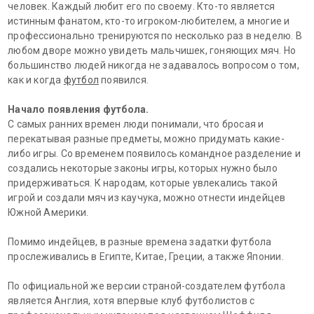
человек. Каждый любит его по своему. Кто-то является
истинным фанатом, кто-то игроком-любителем, а многие и
профессионально тренируются по несколько раз в неделю. В
любом дворе можно увидеть мальчишек, гоняющих мяч. Но
большинство людей никогда не задавалось вопросом о том,
как и когда
футбол
появился.
Начало появления футбола.
С самых ранних времен люди понимали, что бросая и
перекатывая разные предметы, можно придумать какие-
либо игры. Со временем появилось командное разделение и
создались некоторые законы игры, которых нужно было
придерживаться. К народам, которые увлекались такой
игрой и создали мяч из каучука, можно отнести индейцев
Южной Америки.
Помимо индейцев, в разные времена задатки футбола
прослеживались в Египте, Китае, Греции, а также Японии.
По официальной же версии страной-создателем футбола
является Англия, хотя впервые клуб футболистов с