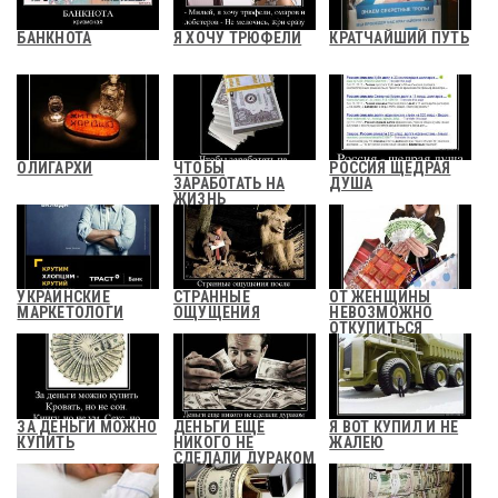
БАНКНОТА
Я ХОЧУ ТРЮФЕЛИ
КРАТЧАЙШИЙ ПУТЬ
ОЛИГАРХИ
ЧТОБЫ
РОССИЯ ЩЕДРАЯ
ЗАРАБОТАТЬ НА
ДУША
ЖИЗНЬ
УКРАИНСКИЕ
СТРАННЫЕ
ОТ ЖЕНЩИНЫ
МАРКЕТОЛОГИ
ОЩУЩЕНИЯ
НЕВОЗМОЖНО
ОТКУПИТЬСЯ
ДЕНЬГАМИ
ЗА ДЕНЬГИ МОЖНО
ДЕНЬГИ ЕЩЕ
Я ВОТ КУПИЛ И НЕ
КУПИТЬ
НИКОГО НЕ
ЖАЛЕЮ
СДЕЛАЛИ ДУРАКОМ