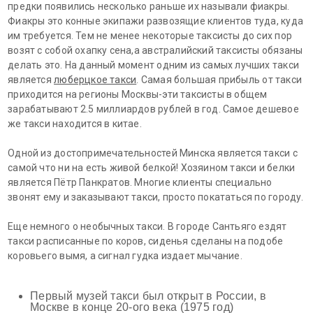
предки появились несколько раньше их называли фиакры.
Фиакры это конные экипажи развозящие клиентов туда, куда
им требуется. Тем не менее некоторые таксисты до сих пор
возят с собой охапку сена,а австралийский таксисты обязаны
делать это. На данный момент одним из самых лучших такси
является
люберцкое такси
. Самая большая прибыль от такси
приходится на регионы Москвы-эти таксисты в общем
зарабатывают 2.5 миллиардов рублей в год. Самое дешевое
же такси находится в китае.
Одной из достопримечательностей Минска является такси с
самой что ни на есть живой белкой! Хозяином такси и белки
является Пётр Панкратов. Многие клиенты специально
звонят ему и заказывают такси, просто покататься по городу.
Еще немного о необычных такси. В городе Сантьяго ездят
такси расписанные по коров, сиденья сделаны на подобе
коровьего вымя, а сигнал гудка издает мычание.
Первый музей такси был открыт в России, в
Москве в конце 20-ого века (1975 год)