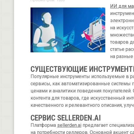
ИИ для ма
инструмен
электронн
на искусс
множество
товаров д
статье ра
на разные
СУЩЕСТВУЮЩИЕ ИНСТРУМЕН
Популярные инструменты используемые в ра
сервисы, как автоматизированные системы п
ценами и аналитики поведения покупателей.
контента для товаров, где искусственный ин
качественного и релевантного описания, ул
СЕРВИС SELLERDEN.AI
Платформа
sellerden.ai
предлагает специализ
на потребности селлеров. Основной акцент 