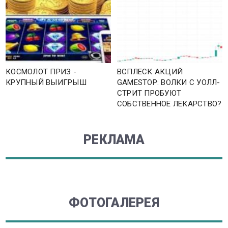
КОСМОЛОТ ПРИЗ -
ВСПЛЕСК АКЦИЙ
КРУПНЫЙ ВЫИГРЫШ
GAMESTOP: ВОЛКИ С УОЛЛ-
СТРИТ ПРОБУЮТ
СОБСТВЕННОЕ ЛЕКАРСТВО?
РЕКЛАМА
ФОТОГАЛЕРЕЯ