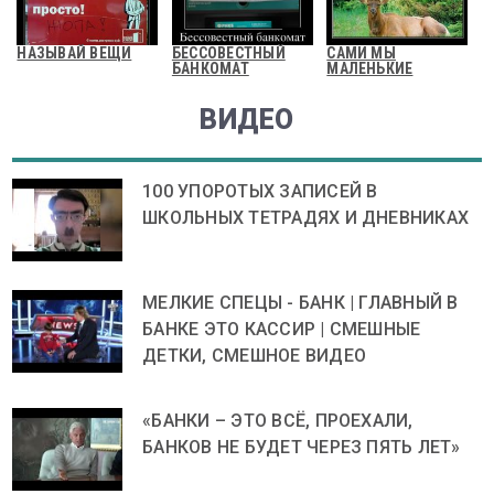
НАЗЫВАЙ ВЕЩИ
БЕССОВЕСТНЫЙ
САМИ МЫ
БАНКОМАТ
МАЛЕНЬКИЕ
ВИДЕО
100 УПОРОТЫХ ЗАПИСЕЙ В
ШКОЛЬНЫХ ТЕТРАДЯХ И ДНЕВНИКАХ
МЕЛКИЕ СПЕЦЫ - БАНК | ГЛАВНЫЙ В
БАНКЕ ЭТО КАССИР | СМЕШНЫЕ
ДЕТКИ, СМЕШНОЕ ВИДЕО
«БАНКИ – ЭТО ВСЁ, ПРОЕХАЛИ,
БАНКОВ НЕ БУДЕТ ЧЕРЕЗ ПЯТЬ ЛЕТ»