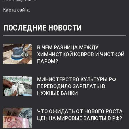
Карта сайта
ПОСЛЕДНИЕ НОВОСТИ
В ЧЕМ РАЗНИЦА МЕЖДУ
ХИМЧИСТКОЙ КОВРОВ И ЧИСТКОЙ
ПАРОМ?
МИНИСТЕРСТВО КУЛЬТУРЫ РФ
ПЕРЕВОДИЛО ЗАРПЛАТЫ В
НУЖНЫЕ БАНКИ
ЧТО ОЖИДАТЬ ОТ НОВОГО РОСТА
ЦЕН НА МИРОВЫЕ ВАЛЮТЫ В РФ?