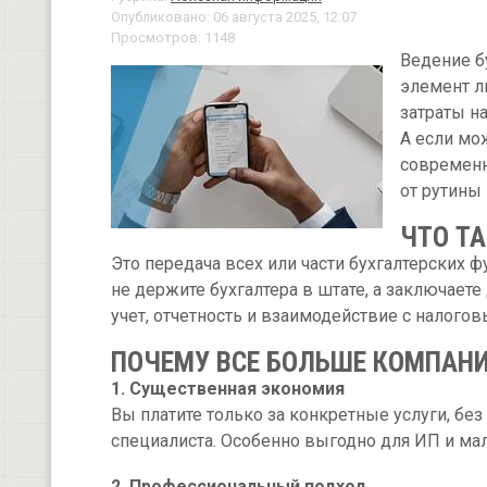
Опубликовано: 06 августа 2025, 12:07
Просмотров: 1148
Ведение б
элемент л
затраты на
А если мо
современн
от рутины
ЧТО ТА
Это передача всех или части бухгалтерских 
не держите бухгалтера в штате, а заключаете
учет, отчетность и взаимодействие с налого
ПОЧЕМУ ВСЕ БОЛЬШЕ КОМПАНИ
1. Существенная экономия
Вы платите только за конкретные услуги, бе
специалиста. Особенно выгодно для ИП и мал
2. Профессиональный подход