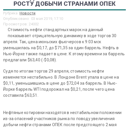
РОСТУ ДОБЫЧИ СТРАНАМИ ОПЕК
Рубрика:
Новости
Опубликовано: 03 мая 2019, 17:10
Просмотров: 24002
Стоимость нефти стандартных марок на данный
показывает отрицательную динамику в ходе торгов 30
апреля. Так, цена июньских фьючерсов к 9:03 мск
уменьшилась на $0,17, до $71,35 за один баррель. Нефть в
Нью-Йорке также падает в цене. К этому времени за баррель
предлагали $63,40 (-$0,08).
Судя по итогам торгов 29 апреля, стоимость нефти
изменяется нестабильно. В Лондоне Brent упала в цене на
$0,11, уменьшившись в цене до $72,04 за баррель. В Нью-
Йорке баррель WTI подорожал на $0,21, после чего цена
составила $63,51.
Нефтяные котировки находятся в нестабильном положении
из-за опасений участников рынка по поводу увеличения
добычи нефти странами ОПЕК после предстоящего 2 мая