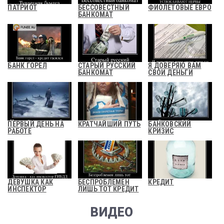
ПАТРИОТ
БЕССОВЕСТНЫЙ
ФИОЛЕТОВЫЕ ЕВРО
БАНКОМАТ
БАНК ГОРЕЛ
СТАРЫЙ РУССКИЙ
Я ДОВЕРЯЮ ВАМ
БАНКОМАТ
СВОИ ДЕНЬГИ
ПЕРВЫЙ ДЕНЬ НА
КРАТЧАЙШИЙ ПУТЬ
БАНКОВСКИЙ
РАБОТЕ
КРИЗИС
ДЕВУШКА КАК
БЕСПРОБЛЕМЕН
КРЕДИТ
ИНСПЕКТОР
ЛИШЬ ТОТ КРЕДИТ
ВИДЕО