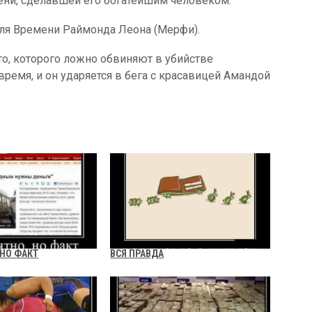
ени, сделавшей его богатейшим человеком.
еля Времени Раймонда Леона (Мерфи).
то, которого ложно обвиняют в убийстве
время, и он ударяется в бега с красавицей Амандой
 НО ФАКТ
ВСЯ ПРАВДА