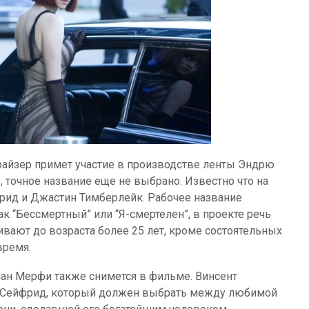
райзер примет участие в производстве ленты Эндрю
 точное название еще не выбрано. Известно что на
ид и Джастин Тимберлейк. Рабочее название
как “Бессмертный” или “Я-смертелен”, в проекте речь
вают до возраста более 25 лет, кроме состоятельных
время.
ан Мерфи также снимется в фильме. Винсент
ы Сейфрид, который должен выбрать между любимой