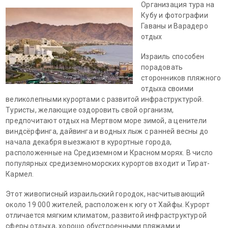
Организация тура на
Кубу и фотографии
Гаваны и Варадеро
отдых
Израиль способен
порадовать
сторонников пляжного
отдыха своими
великолепными курортами с развитой инфраструктурой.
Туристы, желающие оздоровить свой организм,
предпочитают отдых на Мертвом море зимой, а ценители
виндсёрфинга, дайвинга и водных лыж с ранней весны до
начала декабря выезжают в курортные города,
расположенные на Средиземном и Красном морях. В число
популярных средиземноморских курортов входит и Тират-
Кармел.
Этот живописный израильский городок, насчитывающий
около 19 000 жителей, расположен к югу от Хайфы. Курорт
отличается мягким климатом, развитой инфраструктурой
сферы отдыха, хорошо обустроенными пляжами и