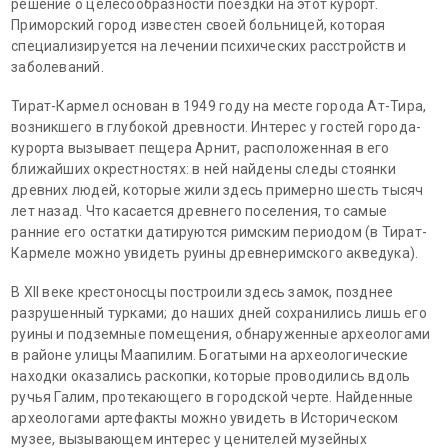
решение о целесообразности поездки на этот курорт.
Приморский город известен своей больницей, которая
специализируется на лечении психических расстройств и
заболеваний.
Тират-Кармел основан в 1949 году на месте города Ат-Тира,
возникшего в глубокой древности. Интерес у гостей города-
курорта вызывает пещера Арнит, расположенная в его
ближайших окрестностях: в ней найдены следы стоянки
древних людей, которые жили здесь примерно шесть тысяч
лет назад. Что касается древнего поселения, то самые
ранние его остатки датируются римским периодом (в Тират-
Кармеле можно увидеть руины древнеримского акведука).
В XII веке крестоносцы построили здесь замок, позднее
разрушенный турками; до наших дней сохранились лишь его
руины и подземные помещения, обнаруженные археологами
в районе улицы Маапилим. Богатыми на археологические
находки оказались раскопки, которые проводились вдоль
ручья Галим, протекающего в городской черте. Найденные
археологами артефакты можно увидеть в Историческом
музее, вызывающем интерес у ценителей музейных