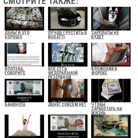
СМОТРИТЕ ТАКЖЕ:
ДЕНЬГИ ЭТО
ЛУЧШЕ ГРУСТИТЬ В
ЗАРПЛАТЫ НЕ
ХОРОШО
BUGATTI
БУДЕТ
ИПОТЕКА,
ВСЯ СУТЬ
ВЛОЖЕНИЯ В
ГОВОРИТЕ
ФЕДЕРАЛЬНОЙ
ФОРЕКС
РЕЗЕРВНОЙ
СИСТЕМЫ США
БАНКНОТА
ДЕНЕГ СОВСЕМ НЕТ
ЧТОБЫ
ЗАРАБОТАТЬ НА
ЖИЗНЬ