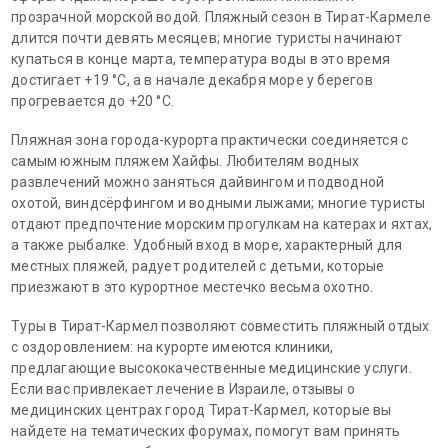
прозрачной морской водой. Пляжный сезон в Тират-Кармеле
длится почти девять месяцев; многие туристы начинают
купаться в конце марта, температура воды в это время
достигает +19 °С, а в начале декабря море у берегов
прогревается до +20 °С.
Пляжная зона города-курорта практически соединяется с
самым южным пляжем Хайфы. Любителям водных
развлечений можно заняться дайвингом и подводной
охотой, виндсёрфингом и водными лыжами; многие туристы
отдают предпочтение морским прогулкам на катерах и яхтах,
а также рыбалке. Удобный вход в море, характерный для
местных пляжей, радует родителей с детьми, которые
приезжают в это курортное местечко весьма охотно.
Туры в Тират-Кармел позволяют совместить пляжный отдых
с оздоровлением: на курорте имеются клиники,
предлагающие высококачественные медицинские услуги.
Если вас привлекает лечение в Израиле, отзывы о
медицинских центрах город Тират-Кармел, которые вы
найдете на тематических форумах, помогут вам принять