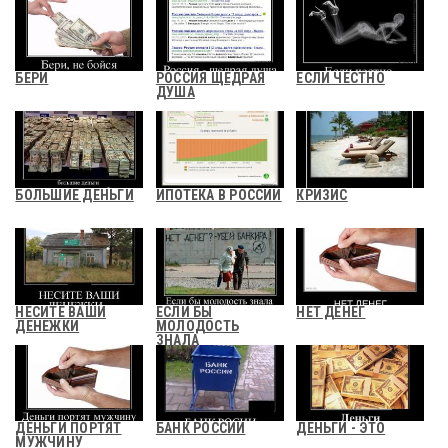
БЕРИ
РОССИЯ ЩЕДРАЯ
ЕСЛИ ЧЕСТНО
ДУША
БОЛЬШИЕ ДЕНЬГИ
ИПОТЕКА В РОССИИ
КРИЗИС
НЕСИТЕ ВАШИ
ЕСЛИ БЫ
НЕТ ДЕНЕГ
ДЕНЕЖКИ
МОЛОДОСТЬ
ЗНАЛА
ДЕНЬГИ ПОРТЯТ
БАНК РОССИИ
ДЕНЬГИ - ЭТО
МУЖЧИНУ