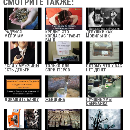
СМОТРИТЕ ТАКЖЕ:
РАДУЙСЯ
КРЕДИТ-ЭТО
ДЕВУШКИ КАК
МЕЛОЧАМ
КОГДА ВАС ГРАБИТ
МОБИЛЬНИК
БАНК
ЕСЛИ У МУЖЧИНЫ
ТОЛЬКО ДЛЯ
ПОТОМУ ЧТО У ВАС
ЕСТЬ ДЕНЬГИ
СПРИНТЕРОВ
НЕТ ДЕНЕГ
ДОКАЖИТЕ БАНКУ
ЖЕНЩИНА
ЛУЧШИЕ УМЫ
СБЕРБАНКА